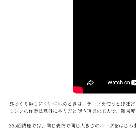
ひっくり返しにくい生地のときは、テープを使うとほぼど
ミシンの作業は意外にやり方と使う道具の工夫で、難易度
365回講座では、同じ表情で同じ大きさのループをはさ