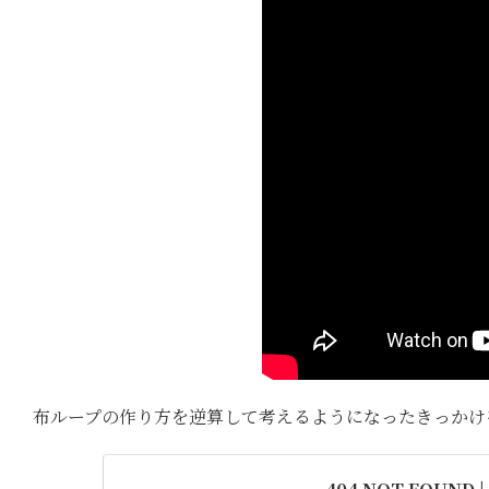
布ループの作り方を逆算して考えるようになったきっかけ