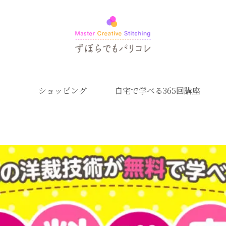
ショッピング
自宅で学べる365回講座