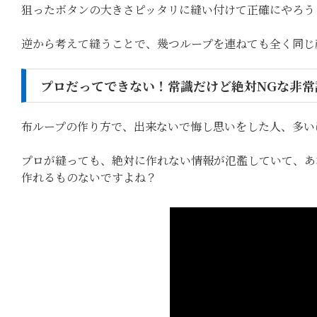
狙ったボタンの大きさピッタリに縫い付けて正確にやろう
逆から考えて縫うことで、幾つループを連ねても全く同じ
プロだってできない！常識だけど絶対NGな非常
布ループの作り方で、出来ないで悔し思いをした人、多い
プロが縫っても、絶対に作れない情報が氾濫していて、あ
作れるものないですよね？