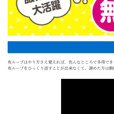
布ループはやり方さえ覚えれば、色んなところで多用でき
布ループをひっくり返すことが出来なくて、諦めた方は動