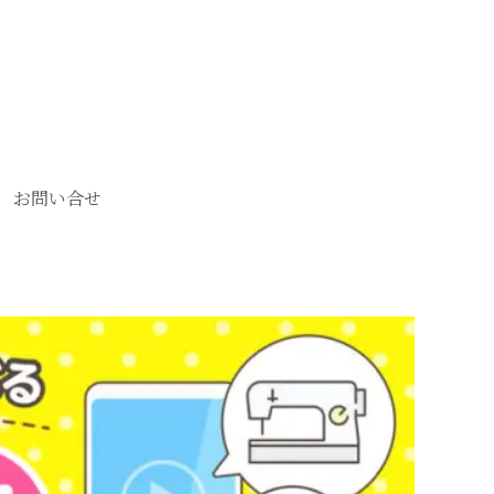
お問い合せ