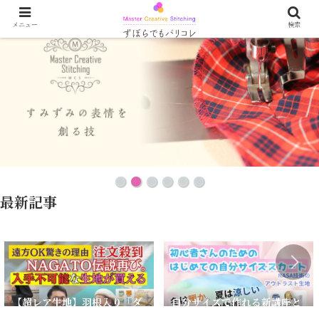
メニュー
検索
最新記事
【超レア生地】羽根入り「ダ
自分サイズで作れる新講座と
ウンファブリック」＋夏涼し
NASA開発アウトラスト生地