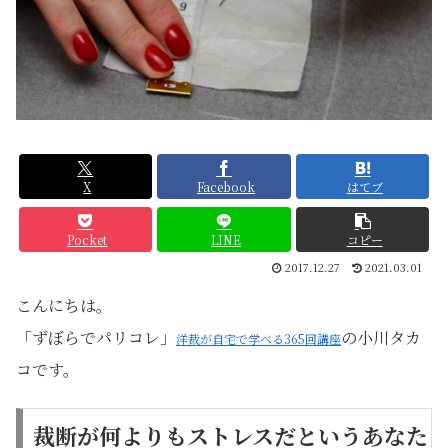
X
Facebook
はてブ
Pocket
LINE
コピー
2017.12.27
2021.03.01
こんにちは。
「ずぼらでパリコレ」
の小川タカ
洋裁が自宅で学べる365回講座
コです。
裁断が何よりもストレスだというあなた