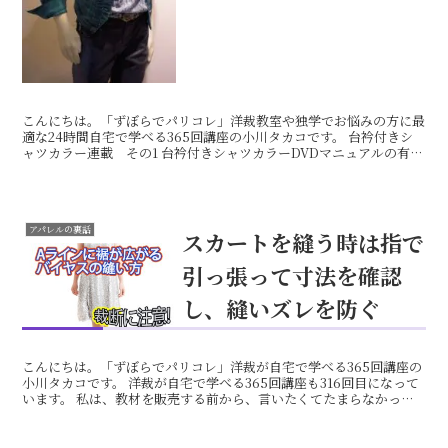
こんにちは。「ずぼらでパリコレ」洋裁教室や独学でお悩みの方に最
適な24時間自宅で学べる365回講座の小川タカコです。 台衿付きシ
ャツカラー連載 その1 台衿付きシャツカラーDVDマニュアルの有料
商材の中から、公開できるものがあったので、連載...
アパレルの裏話
スカートを縫う時は指で
引っ張って寸法を確認
し、縫いズレを防ぐ
こんにちは。「ずぼらでパリコレ」洋裁が自宅で学べる365回講座の
小川タカコです。 洋裁が自宅で学べる365回講座も316回目になって
います。 私は、教材を販売する前から、言いたくてたまらなかった
エピソードがありました。 フレアースカートでマ...