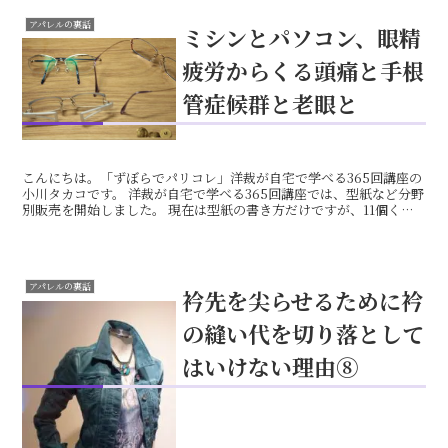
アパレルの裏話
ミシンとパソコン、眼精
疲労からくる頭痛と手根
管症候群と老眼と
こんにちは。「ずぼらでパリコレ」洋裁が自宅で学べる365回講座の
小川タカコです。 洋裁が自宅で学べる365回講座では、型紙など分野
別販売を開始しました。 現在は型紙の書き方だけですが、11個くら
いを抜き出して販売する準備を進めています。 3...
アパレルの裏話
衿先を尖らせるために衿
の縫い代を切り落として
はいけない理由⑧