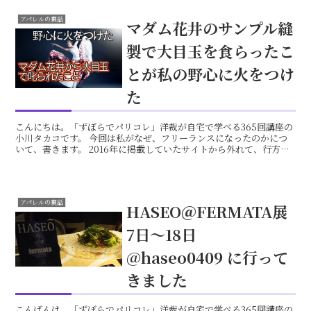
アパレルの裏話
マダム花井のサンプル縫
製で大目玉を食らったこ
とが私の野心に火をつけ
た
こんにちは。「ずぼらでパリコレ」洋裁が自宅で学べる365回講座の
小川タカコです。 今回は私がなぜ、フリーランスになったのかにつ
いて、書きます。 2016年に掲載していたサイトから外れて、行方不
明になっていた記事の再投稿です。 これは3回目に...
アパレルの裏話
HASEO＠FERMATA展
7日～18日 ‏
@haseo0409 に行って
きました
こんばんは。「ずぼらでパリコレ」洋裁が自宅で学べる365回講座の