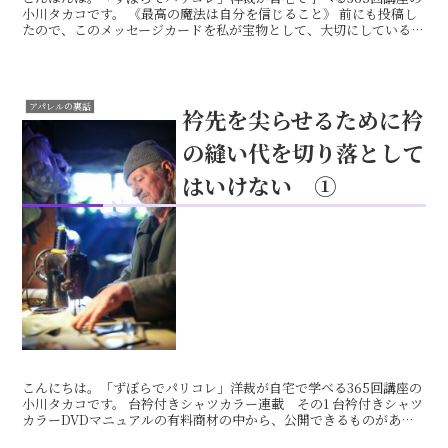
小川タカコです。 《最高の魔法は自分を信じること》 前にも投稿し
たので、このメッセージカードを私が宝物として、大切にしているこ
とをご存じの方もいらっしゃると思います。 2015...
アパレルの裏話
衿先を尖らせるために衿
の縫い代を切り落として
はいけない ①
こんにちは。「ずぼらでパリコレ」洋裁が自宅で学べる365回講座の
小川タカコです。 台衿付きシャツカラー連載 その1 台衿付きシャツ
カラーDVDマニュアルの有料商材の中から、公開できるものがあっ
たので、連載を始めます＾＾9回まで続き物です。 ...