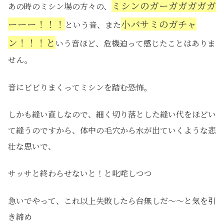
ミシンのガーガガガガガ
あの時のミシン場の方々の、
ーーー！！！
小バサミのガチャ
という音、また
ン！！！と
いう音ほど、危機迫って感じたことはありま
せん。
音にビビりまくってミシンを踏む恐怖。
しかも縫い直しなので、細く切り落とした縫い代をほどい
て縫うのですから、体中の毛穴から水が出ていくような悲
壮な思いで、
サッサと終わらせないと！と叱咤しつつ
急いでやって、これ以上失敗したら台無しだ～～と気を引
き締め