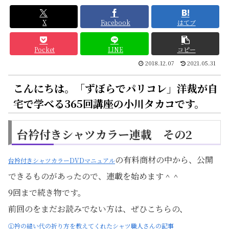
X
Facebook
はてブ
Pocket
LINE
コピー
2018.12.07
2021.05.31
こんにちは。「ずぼらでパリコレ」洋裁が自
宅で学べる365回講座の小川タカコです。
台衿付きシャツカラー連載 その2
の有料商材の中から、公開
台衿付きシャツカラーDVDマニュアル
できるものがあったので、連載を始めます＾＾
9回まで続き物です。
前回のをまだお読みでない方は、ぜひこちらの、
①衿の縫い代の折り方を教えてくれたシャツ職人さんの記事