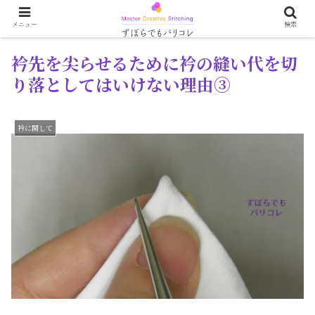
メニュー
検索
衿先を尖らせるために衿の縫い代を切
り落としてはいけない理由③
衿に関して