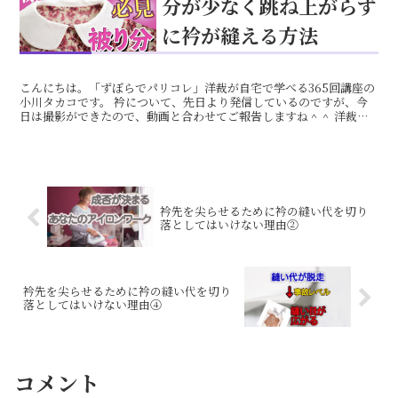
分が少なく跳ね上がらず
に衿が縫える方法
こんにちは。「ずぼらでパリコレ」洋裁が自宅で学べる365回講座の
小川タカコです。 衿について、先日より発信しているのですが、今
日は撮影ができたので、動画と合わせてご報告しますね＾＾ 洋裁が
自宅で学べる365回講座からの抜粋教材、衿について ...
衿先を尖らせるために衿の縫い代を切り
落としてはいけない理由②
衿先を尖らせるために衿の縫い代を切り
落としてはいけない理由④
コメント