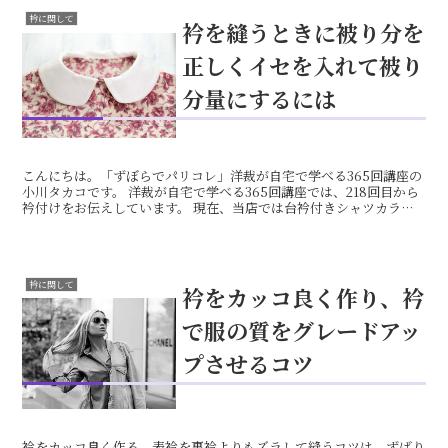
衿に関して
衿を縫うときに被り分を
正しくイセを入れて被り
分量にするには
こんにちは。「ずぼらでパリコレ」洋裁が自宅で学べる365回講座の
小川タカコです。 洋裁が自宅で学べる365回講座では、218回目から
衿付けをお伝えしています。 現在、当店では台衿付きシャツカラー
のDVDマニュアルの製作をしています。 衿付け...
衿に関して
衿をカッコ良く作り、衿
で服の質をグレードアッ
プさせるコツ
衿をカッコ良く作る、表衿を裏衿よりもズラして縫うコツは、ずばり