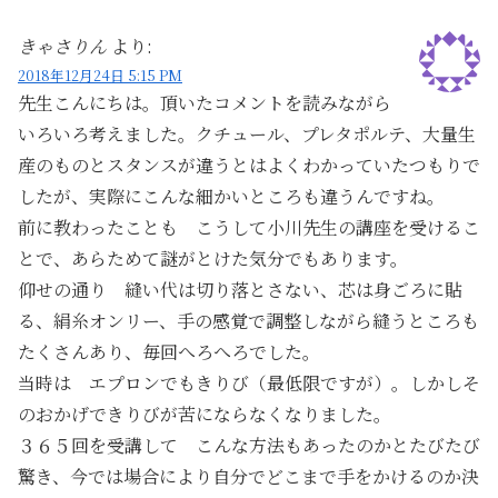
きゃさりん
より:
2018年12月24日 5:15 PM
先生こんにちは。頂いたコメントを読みながら
いろいろ考えました。クチュール、プレタポルテ、大量生
産のものとスタンスが違うとはよくわかっていたつもりで
したが、実際にこんな細かいところも違うんですね。
前に教わったことも こうして小川先生の講座を受けるこ
とで、あらためて謎がとけた気分でもあります。
仰せの通り 縫い代は切り落とさない、芯は身ごろに貼
る、絹糸オンリー、手の感覚で調整しながら縫うところも
たくさんあり、毎回へろへろでした。
当時は エプロンでもきりび（最低限ですが）。しかしそ
のおかげできりびが苦にならなくなりました。
３６５回を受講して こんな方法もあったのかとたびたび
驚き、今では場合により自分でどこまで手をかけるのか決