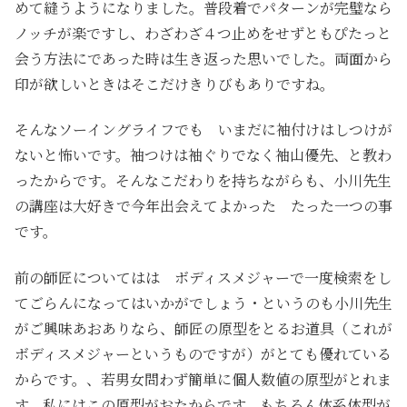
めて縫うようになりました。普段着でパターンが完璧なら
ノッチが楽ですし、わざわざ４つ止めをせずともぴたっと
会う方法にであった時は生き返った思いでした。両面から
印が欲しいときはそこだけきりびもありですね。
そんなソーイングライフでも いまだに袖付けはしつけが
ないと怖いです。袖つけは袖ぐりでなく袖山優先、と教わ
ったからです。そんなこだわりを持ちながらも、小川先生
の講座は大好きで今年出会えてよかった たった一つの事
です。
前の師匠についてはは ボディスメジャーで一度検索をし
てごらんになってはいかがでしょう・というのも小川先生
がご興味あおありなら、師匠の原型をとるお道具（これが
ボディスメジャーというものですが）がとても優れている
からです。、若男女問わず簡単に個人数値の原型がとれま
す。私にはこの原型がおたからです。もちろん体系体型が