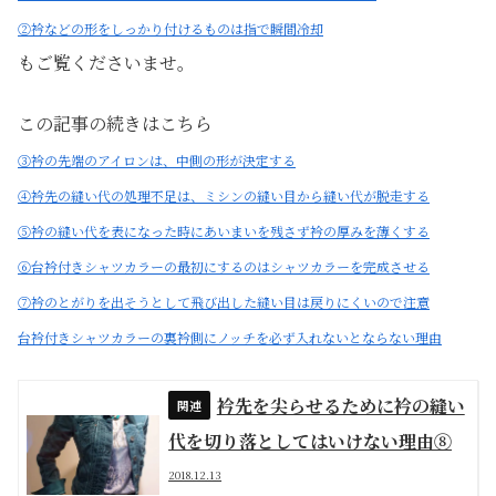
②衿などの形をしっかり付けるものは指で瞬間冷却
もご覧くださいませ。
この記事の続きはこちら
③衿の先端のアイロンは、中側の形が決定する
④衿先の縫い代の処理不足は、ミシンの縫い目から縫い代が脱走する
⑤衿の縫い代を表になった時にあいまいを残さず衿の厚みを薄くする
⑥台衿付きシャツカラーの最初にするのはシャツカラーを完成させる
⑦衿のとがりを出そうとして飛び出した縫い目は戻りにくいので注意
台衿付きシャツカラーの裏衿側にノッチを必ず入れないとならない理由
衿先を尖らせるために衿の縫い
代を切り落としてはいけない理由⑧
2018.12.13