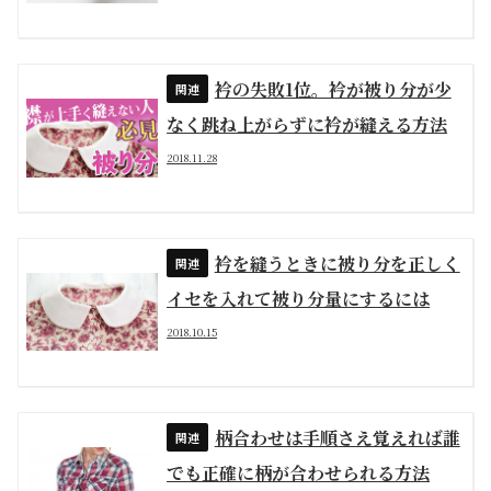
衿の失敗1位。衿が被り分が少
なく跳ね上がらずに衿が縫える方法
2018.11.28
衿を縫うときに被り分を正しく
イセを入れて被り分量にするには
2018.10.15
柄合わせは手順さえ覚えれば誰
でも正確に柄が合わせられる方法