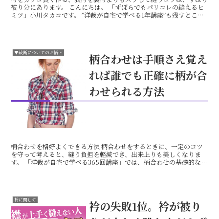
被り分にあります。 こんにちは。 「ずぼらでもパリコレの縫えるヒ
ミツ」小川タカコです。 ”洋裁が自宅で学べる1年講座”も残すところ
100回を割って、現在273回目の更新中です。 ...
▼裁断についてのお悩み解決法
柄合わせは手順さえ覚え
れば誰でも正確に柄が合
わせられる方法
柄合わせを格好よくできる方法 柄合わせをするときに、一定のコツ
を守って考えると、縫う負担を軽減でき、出来上りも美しくなりま
す。 「洋裁が自宅で学べる365回講座」では、柄合わせの基礎的な考
え方を279回目より取り上げています。 柄を間違わず...
衿に関して
衿の失敗1位。衿が被り