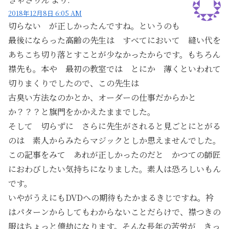
2018年12月8日 6:05 AM
切らない が正しかったんですね。というのも
最後にならった高齢の先生は すべてにおいて 縫い代を
あちこち切り落とすことが少なかったからです。もちろん
襟先も。本や 最初の教室では とにか 薄くといわれて
切りまくりでしたので、この先生は
古臭い方法なのかとか、オーダーの仕事だからかと
か？？？と旗門をかかえたままでした。
そして 切らずに さらに先生がされると見ごとにとがる
のは 素人からみたらマジックとしか思えませんでした。
この記事をみて あれが正しかったのだと かつての師匠
におわびしたい気持ちになりました。素人は恐ろしいもん
です。
いやがうえにもDVDへの期待もたかまるきじですね。衿
はパターンからしてもわからないことだらけで、襟つきの
服はちょっと億劫になります。そんな長年の苦労が きっ