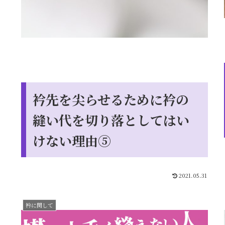
衿先を尖らせるために衿の
縫い代を切り落としてはい
けない理由⑤
2021.05.31
衿に関して