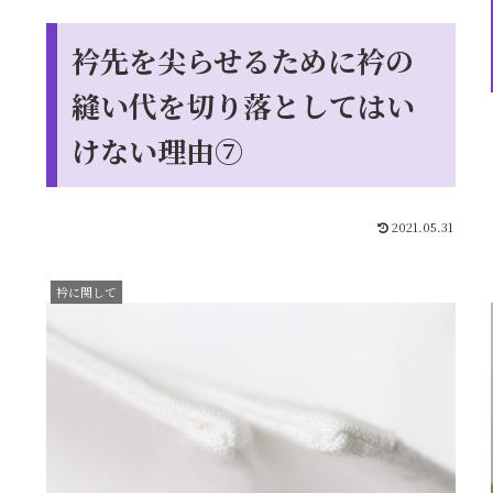
衿先を尖らせるために衿の
縫い代を切り落としてはい
けない理由⑦
2021.05.31
衿に関して