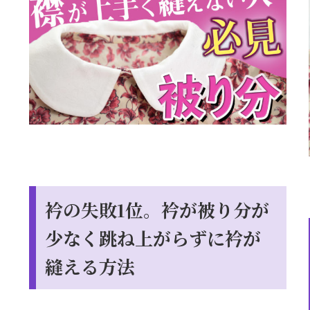
衿の失敗1位。衿が被り分が
少なく跳ね上がらずに衿が
縫える方法