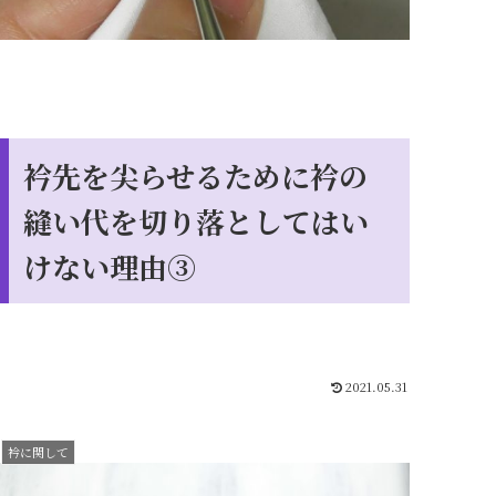
衿先を尖らせるために衿の
縫い代を切り落としてはい
けない理由③
2021.05.31
衿に関して