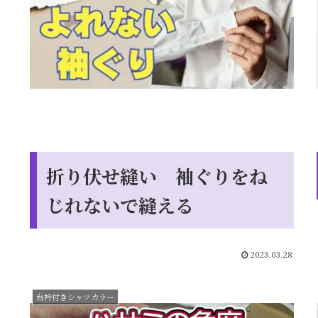
折り伏せ縫い 袖ぐりをね
じれないで縫える
2023.03.28
台衿付きシャツカラー