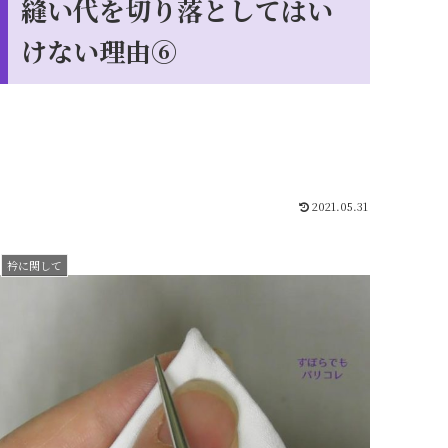
縫い代を切り落としてはい
けない理由⑥
2021.05.31
衿に関して