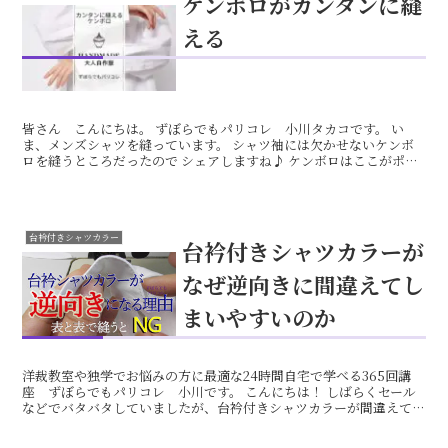
ケンボロがカンタンに縫
える
皆さん こんにちは。 ずぼらでもパリコレ 小川タカコです。 い
ま、メンズシャツを縫っています。 シャツ袖には欠かせないケンボ
ロを縫うところだったので シェアしますね♪ ケンボロはここがポイ
ント ケンボロを表から見ると、こういう形になります。...
台衿付きシャツカラー
台衿付きシャツカラーが
なぜ逆向きに間違えてし
まいやすいのか
洋裁教室や独学でお悩みの方に最適な24時間自宅で学べる365回講
座 ずぼらでもパリコレ 小川です。 こんにちは！ しばらくセール
などでバタバタしていましたが、台衿付きシャツカラーが間違えてし
まいやすい理由の部分をお伝えしますね。 台衿付きシ...