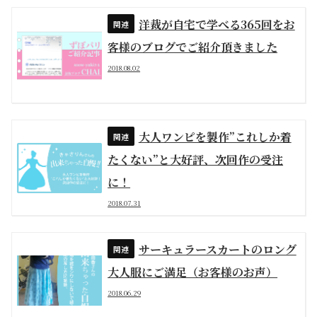
洋裁が自宅で学べる365回をお
客様のブログでご紹介頂きました
2018.08.02
大人ワンピを製作”これしか着
たくない”と大好評、次回作の受注
に！
2018.07.31
サーキュラースカートのロング
大人服にご満足（お客様のお声）
2018.06.29