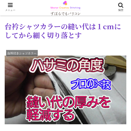
メニュー
検索
台衿シャツカラーの縫い代は１cmに
してから細く切り落とす
台衿付きシャツカラー