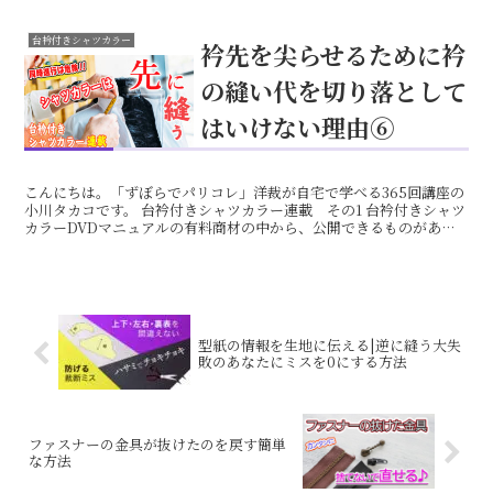
台衿付きシャツカラー
衿先を尖らせるために衿
の縫い代を切り落として
はいけない理由⑥
こんにちは。「ずぼらでパリコレ」洋裁が自宅で学べる365回講座の
小川タカコです。 台衿付きシャツカラー連載 その1 台衿付きシャツ
カラーDVDマニュアルの有料商材の中から、公開できるものがあっ
たので、連載の半ばまで来ました。9回までの続き物...
型紙の情報を生地に伝える|逆に縫う大失
敗のあなたにミスを0にする方法
ファスナーの金具が抜けたのを戻す簡単
な方法