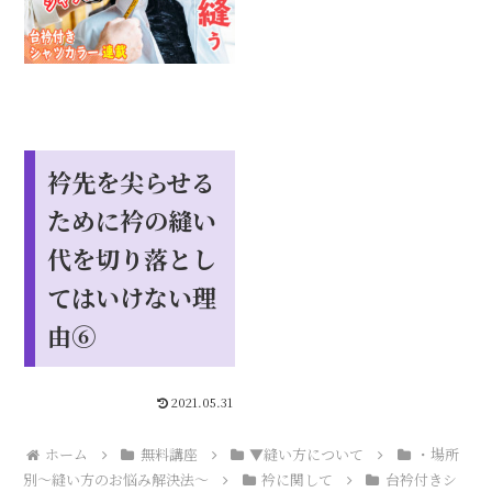
衿先を尖らせる
ために衿の縫い
代を切り落とし
てはいけない理
由⑥
2021.05.31
ホーム
無料講座
▼縫い方について
・場所
別～縫い方のお悩み解決法～
衿に関して
台衿付きシ